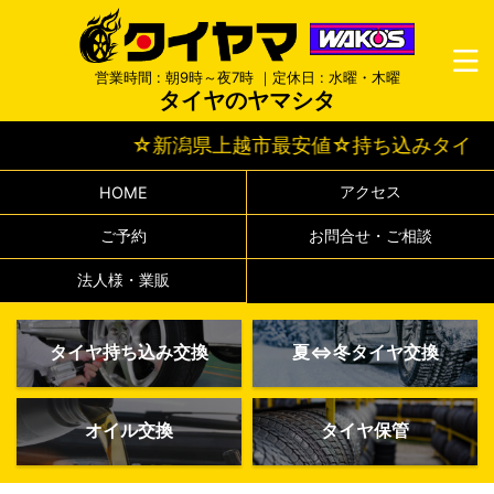
営業時間 : 朝9時～夜7時 ｜定休日 : 水曜・木曜
タイヤのヤマシタ
☆新潟県上越市最安値☆持ち込みタイヤ交
アクセス
HOME
ご予約
お問合せ・ご相談
法人様・業販
タイヤ持ち込み交換
夏⇔冬タイヤ交換
オイル交換
タイヤ保管